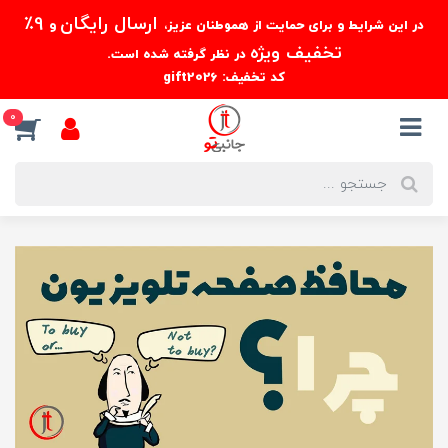
ارسال رایگان
9٪
در این شرایط و برای حمایت از هموطنان عزیز،
و
تخفیف ویژه
در نظر گرفته شده است.
کد تخفیف: gift2026
0