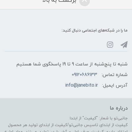
برگشت به بالا
ما را در شبکه‌های اجتماعی دنبال کنید:
شنبه تا پنج‌شنبه از ساعت 9 تا 19 پاسخگوی شما هستیم
شماره تماس:
09120686133
آدرس ایمیل:
info@janebito.ir
درباره ما
جانبی‌تو با شعار: "کیفیت" از ابتدا
کیفیت از ابتدای تاسیس جانبی‌تو/کیفیت از ابتدای تولید هر محصول
اعتقاد داریم کیفیت حرف اول و آخر را در تولید می‌زند. مواد اولیه