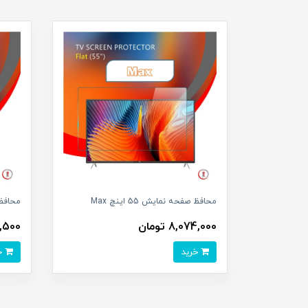
محافظ صفحه نمایش 55 اینچ Max
محافظ صف
8,074,000 تومان
53,500
خرید
خرید