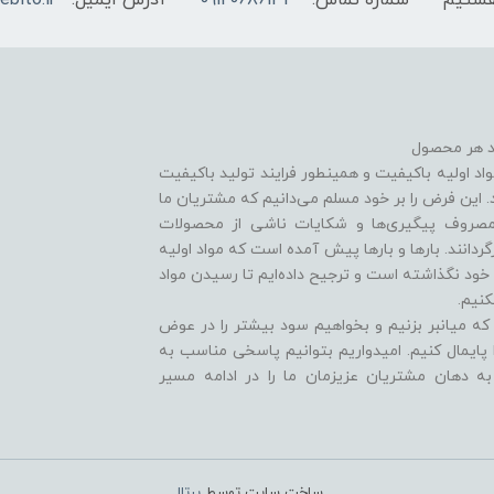
شماره تماس:
09120686133
آدرس ایمیل:
ebito.ir
ید هر محصول
واد اولیه باکیفیت و همینطور فرایند تولید باکیفیت
این فرض را بر خود مسلم می‌دانیم که مشتریان ما
 مصروف پیگیری‌ها و شکایات ناشی از محصولات
دانند. بارها و بارها پیش آمده است که مواد اولیه
خود نگذاشته است و ترجیح داده‌ایم تا رسیدن مواد
نکنیم.
 که میانبر بزنیم و بخواهیم سود بیشتر را در عوض
پایمال کنیم. امیدواریم بتوانیم پاسخی مناسب به
 دهان مشتریان عزیزمان ما را در ادامه مسیر
ساخت سایت توسط
پرتال