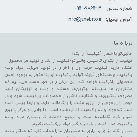
شماره تماس:
09120686133
آدرس ایمیل:
info@janebito.ir
درباره ما
جانبی‌تو با شعار: "کیفیت" از ابتدا
کیفیت از ابتدای تاسیس جانبی‌تو/کیفیت از ابتدای تولید هر محصول
اعتقاد داریم کیفیت حرف اول و آخر را در تولید می‌زند. مواد اولیه
باکیفیت و همینطور فرایند تولید باکیفیت نهایتا منجر به بوجود آمدن
محصولی باکیفیت خواهد شد. این فرض را بر خود مسلم می‌دانیم که
مشتریان ما شایسته بهترین‌ها هستند و وقت و انرژیشان نباید
مصروف پیگیری‌ها و شکایات ناشی از محصولات بی‌کیفیت شود و در
عوض آن, موجی از انرژی مثبت را بازگردانند. بارها و بارها پیش آمده
است که مواد اولیه باکیفیت نایاب شده است اما جانبی‌تو هرگز پا روی
اصول خود نگذاشته است و ترجیح داده‌ایم تا رسیدن مواد اولیه
باکیفیت مدارا کنیم و خود را درگیر مواد بی‌کیفیت نکنیم.
شیوع نگاه بازاری و ابزاری به مشتریان ما را مجاب نکرد که میانبر بزنیم