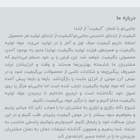
درباره ما
جانبی‌تو با شعار: "کیفیت" از ابتدا
کیفیت از ابتدای تاسیس جانبی‌تو/کیفیت از ابتدای تولید هر محصول
اعتقاد داریم کیفیت حرف اول و آخر را در تولید می‌زند. مواد اولیه
باکیفیت و همینطور فرایند تولید باکیفیت نهایتا منجر به بوجود آمدن
محصولی باکیفیت خواهد شد. این فرض را بر خود مسلم می‌دانیم که
مشتریان ما شایسته بهترین‌ها هستند و وقت و انرژیشان نباید
مصروف پیگیری‌ها و شکایات ناشی از محصولات بی‌کیفیت شود و در
عوض آن, موجی از انرژی مثبت را بازگردانند. بارها و بارها پیش آمده
است که مواد اولیه باکیفیت نایاب شده است اما جانبی‌تو هرگز پا روی
اصول خود نگذاشته است و ترجیح داده‌ایم تا رسیدن مواد اولیه
باکیفیت مدارا کنیم و خود را درگیر مواد بی‌کیفیت نکنیم.
شیوع نگاه بازاری و ابزاری به مشتریان ما را مجاب نکرد که میانبر بزنیم
و بخواهیم سود بیشتر را در عوض کیفیت پایینتر طلب کنیم و در این
میان صداقت خود را پایمال کنیم. امیدواریم بتوانیم پاسخی مناسب به
اعتماد شما بدهیم و همچون گذشته تبلیغات دهان به دهان مشتریان
عزیزمان ما را در ادامه مسیر ثابتقدم‌تر کند.