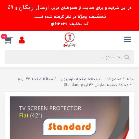
ارسال رایگان
9٪
در این شرایط و برای حمایت از هموطنان عزیز،
و
تخفیف ویژه
در نظر گرفته شده است.
کد تخفیف: gift2026
0
خانه
محصولات
محافظ صفحه تلویزیون
محافظ صفحه 42 اینچ
محافظ صفحه نمایش 42 اینچ Standard