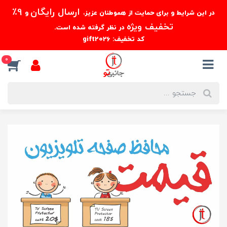
ارسال رایگان
9٪
در این شرایط و برای حمایت از هموطنان عزیز،
و
تخفیف ویژه
در نظر گرفته شده است.
کد تخفیف: gift2026
0