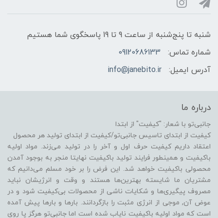
شنبه تا پنج‌شنبه از ساعت 9 تا 19 پاسخگوی شما هستیم
شماره تماس:
09120686133
آدرس ایمیل:
info@janebito.ir
درباره ما
جانبی‌تو با شعار: "کیفیت" از ابتدا
کیفیت از ابتدای تاسیس جانبی‌تو/کیفیت از ابتدای تولید هر محصول
اعتقاد داریم کیفیت حرف اول و آخر را در تولید می‌زند. مواد اولیه
باکیفیت و همینطور فرایند تولید باکیفیت نهایتا منجر به بوجود آمدن
محصولی باکیفیت خواهد شد. این فرض را بر خود مسلم می‌دانیم که
مشتریان ما شایسته بهترین‌ها هستند و وقت و انرژیشان نباید
مصروف پیگیری‌ها و شکایات ناشی از محصولات بی‌کیفیت شود و در
عوض آن, موجی از انرژی مثبت را بازگردانند. بارها و بارها پیش آمده
است که مواد اولیه باکیفیت نایاب شده است اما جانبی‌تو هرگز پا روی