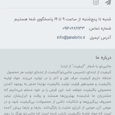
شنبه تا پنج‌شنبه از ساعت 9 تا 19 پاسخگوی شما هستیم
شماره تماس:
09120686133
آدرس ایمیل:
info@janebito.ir
درباره ما
جانبی‌تو با شعار: "کیفیت" از ابتدا
کیفیت از ابتدای تاسیس جانبی‌تو/کیفیت از ابتدای تولید هر محصول
اعتقاد داریم کیفیت حرف اول و آخر را در تولید می‌زند. مواد اولیه
باکیفیت و همینطور فرایند تولید باکیفیت نهایتا منجر به بوجود آمدن
محصولی باکیفیت خواهد شد. این فرض را بر خود مسلم می‌دانیم که
مشتریان ما شایسته بهترین‌ها هستند و وقت و انرژیشان نباید
مصروف پیگیری‌ها و شکایات ناشی از محصولات بی‌کیفیت شود و در
عوض آن, موجی از انرژی مثبت را بازگردانند. بارها و بارها پیش آمده
است که مواد اولیه باکیفیت نایاب شده است اما جانبی‌تو هرگز پا روی